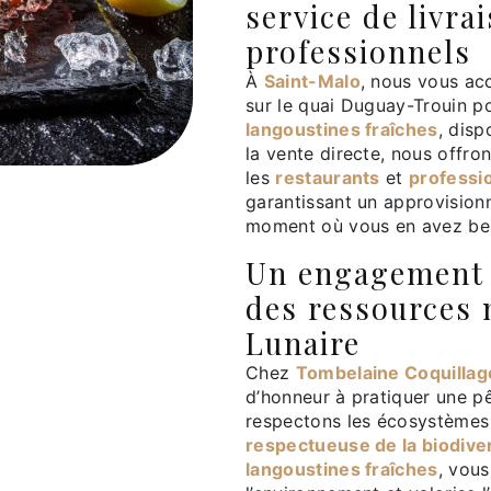
service de livra
professionnels
À
Saint-Malo
, nous vous acc
sur le quai Duguay-Trouin p
langoustines fraîches
, disp
la vente directe, nous offro
les
restaurants
et
professi
garantissant un approvisio
moment où vous en avez be
Un engagement 
des ressources 
Lunaire
Chez
Tombelaine Coquilla
d’honneur à pratiquer une p
respectons les écosystèmes
respectueuse de la biodive
langoustines fraîches
, vou