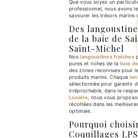
Que vous soyez un particuli
professionnel, nous avons l
savourer les trésors marins 
Des langoustine
de la baie de S
Saint-Michel
Nos
langoustines fraîches
p
pures et riches de la
baie d
des zones reconnues pour leu
produits marins. Chaque
lan
sélectionnée pour garantir d
irréprochable, dans le respe
Lunaire
, nous vous propos
récoltées dans les meilleur
optimale.
Pourquoi choisi
Coquillages LP