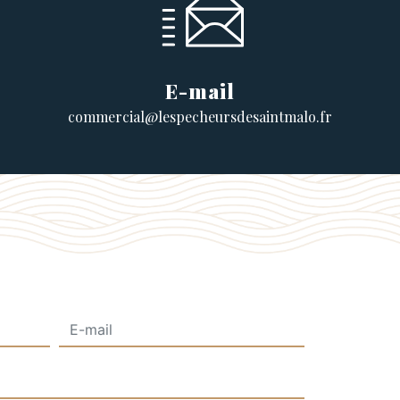
E-mail
commercial@lespecheursdesaintmalo.fr