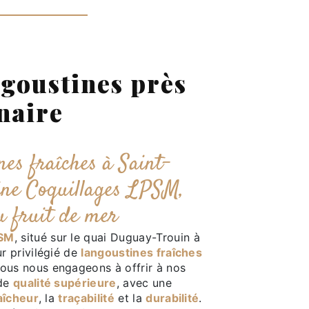
ngoustines près
naire
nes fraîches à Saint-
ine Coquillages LPSM,
du fruit de mer
PSM
, situé sur le quai Duguay-Trouin à
ur privilégié de
langoustines fraîches
ous nous engageons à offrir à nos
 de
qualité supérieure
, avec une
aîcheur
, la
traçabilité
et la
durabilité
.