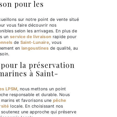
ison pour les
ueillons sur notre point de vente situé
our vous faire découvrir nos
onibles selon les arrivages. En plus de
ns un
service de livraison
rapide pour
onnels
de
Saint-Lunaire
, vous
nnement en
langoustines
de qualité, au
soin.
pour la préservation
marines à Saint-
ges LPSM
, nous mettons un point
êche responsable et durable. Nous
 marins et favorisons une
pêche
rsité
locale. En choisissant nos
s soutenez une approche qui préserve