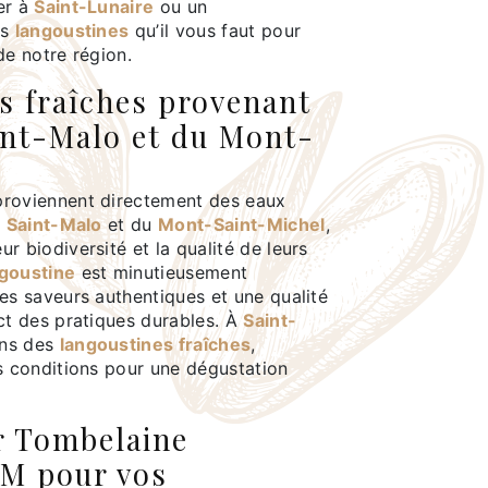
er à
Saint-Lunaire
ou un
es
langoustines
qu’il vous faut pour
de notre région.
s fraîches provenant
aint-Malo et du Mont-
roviennent directement des eaux
e Saint-Malo
et du
Mont-Saint-Michel
,
r biodiversité et la qualité de leurs
goustine
est minutieusement
es saveurs authentiques et une qualité
ct des pratiques durables. À
Saint-
ons des
langoustines fraîches
,
es conditions pour une dégustation
r Tombelaine
SM pour vos