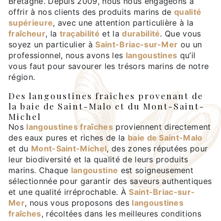
Bretagne. Depuis 2009, nous nous engageons à
offrir à nos clients des produits marins de
qualité
supérieure
, avec une attention particulière à la
fraîcheur
, la
traçabilité
et la
durabilité
. Que vous
soyez un particulier à
Saint-Briac-sur-Mer
ou un
professionnel, nous avons les
langoustines
qu’il
vous faut pour savourer les trésors marins de notre
région.
Des langoustines fraîches provenant de
la baie de Saint-Malo et du Mont-Saint-
Michel
Nos
langoustines fraîches
proviennent directement
des eaux pures et riches de la
baie de Saint-Malo
et du
Mont-Saint-Michel
, des zones réputées pour
leur biodiversité et la qualité de leurs produits
marins. Chaque
langoustine
est soigneusement
sélectionnée pour garantir des saveurs authentiques
et une qualité irréprochable. À
Saint-Briac-sur-
Mer
, nous vous proposons des
langoustines
fraîches
, récoltées dans les meilleures conditions