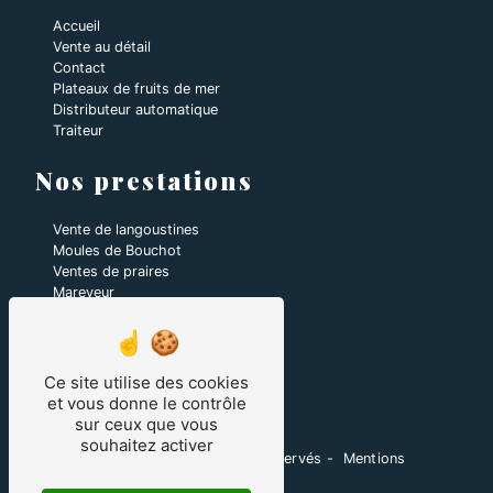
Accueil
Vente au détail
Contact
Plateaux de fruits de mer
Distributeur automatique
Traiteur
Nos prestations
Vente de langoustines
Moules de Bouchot
Ventes de praires
Mareyeur
Coquilles Saint-Jacques
Plateaux de fruits de mer
Ventes de Homards
Vente d'huîtres
Ce site utilise des cookies
Ventes de coquillages et crustacés
et vous donne le contrôle
sur ceux que vous
souhaitez activer
©
Vistalid
- 2026 - Tous droits réservés -
Mentions
légales
-
Gestion des cookies