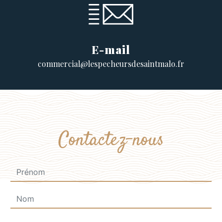
E-mail
commercial@lespecheursdesaintmalo.fr
Contactez-nous