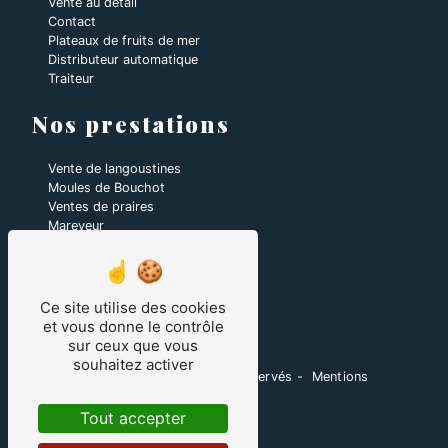
Vente au détail
Contact
Plateaux de fruits de mer
Distributeur automatique
Traiteur
Nos prestations
Vente de langoustines
Moules de Bouchot
Ventes de praires
Mareyeur
Coquilles Saint-Jacques
Plateaux de fruits de mer
Ventes de Homards
Vente d'huîtres
Ce site utilise des cookies
Ventes de coquillages et crustacés
et vous donne le contrôle
sur ceux que vous
souhaitez activer
©
Vistalid
- 2026 - Tous droits réservés -
Mentions
légales
-
Gestion des cookies
Tout accepter