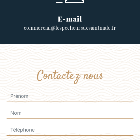
E-mail
commercial@lespecheursdesaintmalo.fr
Contactez-nous