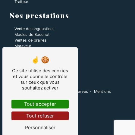
Traiteur
Nos prestations
Vente de langoustines
Moules de Bouchot
Ventes de praires
Mareyeur
Coquilles Saint-Jacques
Plateaux de fruits de mer
Ventes de Homards
Vente d'huîtres
Ce site utilise des cookies
Ventes de coquillages et crustacés
et vous donne le contrôle
sur ceux que vous
souhaitez activer
©
Vistalid
- 2026 - Tous droits réservés -
Mentions
légales
-
Gestion des cookies
Tout accepter
Tout refuser
Personnaliser